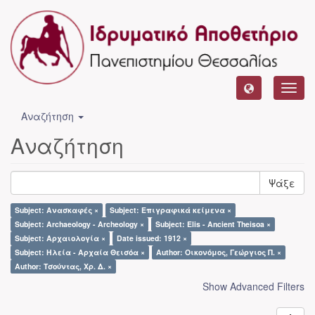
Toggl
navig
Αναζήτηση
Αναζήτηση
Ψάξε
Subject: Ανασκαφές ×
Subject: Επιγραφικά κείμενα ×
Subject: Archaeology - Archeology ×
Subject: Elis - Ancient Theisoa ×
Subject: Αρχαιολογία ×
Date issued: 1912 ×
Subject: Ηλεία - Αρχαία Θεισόα ×
Author: Οικονόμος, Γεώργιος Π. ×
Author: Τσούντας, Χρ. Δ. ×
Show Advanced Filters