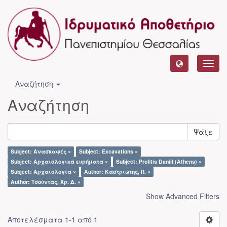
Toggl
navig
Αναζήτηση
Αναζήτηση
Ψάξε
Subject: Ανασκαφές ×
Subject: Excavations ×
Subject: Αρχαιολογικά ευρήματα ×
Subject: Profitis Daniil (Athens) ×
Subject: Αρχαιολογία ×
Author: Καστριώτης, Π. ×
Author: Τσούντας, Χρ. Δ. ×
Show Advanced Filters
Αποτελέσματα 1-1 από 1