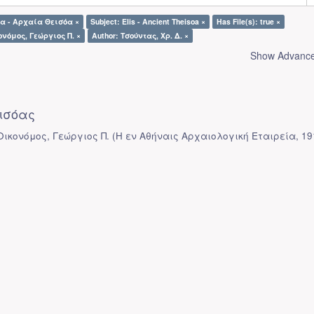
ία - Αρχαία Θεισόα ×
Subject: Elis - Ancient Theisoa ×
Has File(s): true ×
ονόμος, Γεώργιος Π. ×
Author: Τσούντας, Χρ. Δ. ×
Show Advanced
ισόας
 Οικονόμος, Γεώργιος Π.
(
Η εν Αθήναις Αρχαιολογική Εταιρεία
,
19