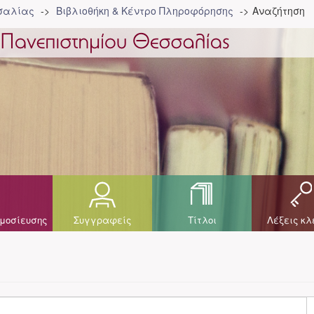
σσαλίας
Βιβλιοθήκη & Κέντρο Πληροφόρησης
Αναζήτηση
μοσίευσης
Συγγραφείς
Τίτλοι
Λέξεις κλ