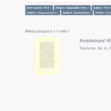
Date issued: 1912 ×
Subject: Epigraphic texts ×
Subject: Ηλε
Subject: Αρχαιολογία ×
Subject: Excavations ×
Author: Οικ
Αποτελέσματα 1-1 από 1
Ανασκαφαί Θ
Τσούντας, Χρ. Δ.;