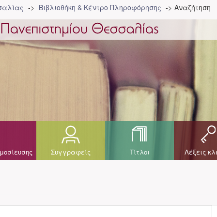
σσαλίας
Βιβλιοθήκη & Κέντρο Πληροφόρησης
Αναζήτηση
μοσίευσης
Συγγραφείς
Τίτλοι
Λέξεις κλ