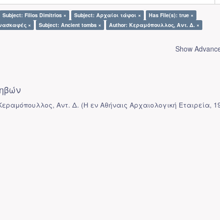
Subject: Filios Dimitrios ×
Subject: Αρχαίοι τάφοι ×
Has File(s): true ×
Ανασκαφές ×
Subject: Ancient tombs ×
Author: Κεραμόπουλλος, Αντ. Δ. ×
Show Advanced
ηβών
 Κεραμόπουλλος, Αντ. Δ.
(
Η εν Αθήναις Αρχαιολογική Εταιρεία
,
1