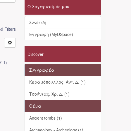
Ο λογαριασμός μου
Σύνδεση
 Filters
Εγγραφή (MyDSpace)
Discover
911
)
Συγγραφέα
Κεραμόπουλλος, Αντ. Δ. (1)
Τσούντας, Χρ. Δ. (1)
Θέμα
Ancient tombs (1)
Archaeology - Archeology (1)