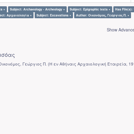
ts ×
Subject: Archaeology - Archeology ×
Subject: Epigraphic texts ×
Has File(s): 
ject: Αρχαιολογία ×
Subject: Excavations ×
Author: Οικονόμος, Γεώργιος Π. ×
Show Advanced
ισόας
 Οικονόμος, Γεώργιος Π.
(
Η εν Αθήναις Αρχαιολογική Εταιρεία
,
19