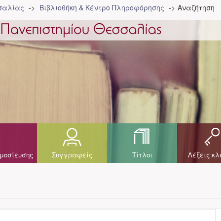
σσαλίας
Βιβλιοθήκη & Κέντρο Πληροφόρησης
Αναζήτηση
μοσίευσης
Συγγραφείς
Τίτλοι
Λέξεις κλ