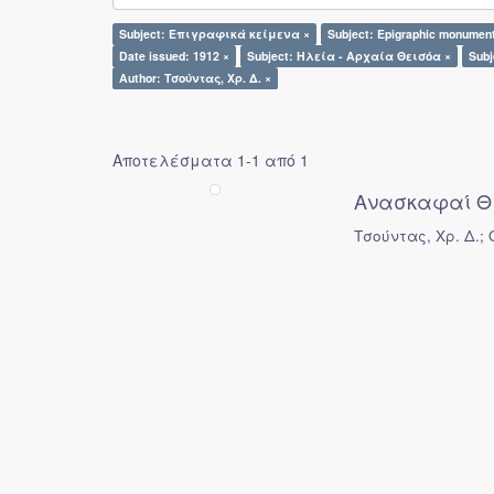
Subject: Επιγραφικά κείμενα ×
Subject: Epigraphic monumen
Date issued: 1912 ×
Subject: Ηλεία - Αρχαία Θεισόα ×
Sub
Author: Τσούντας, Χρ. Δ. ×
Αποτελέσματα 1-1 από 1
Ανασκαφαί Θ
Τσούντας, Χρ. Δ.;