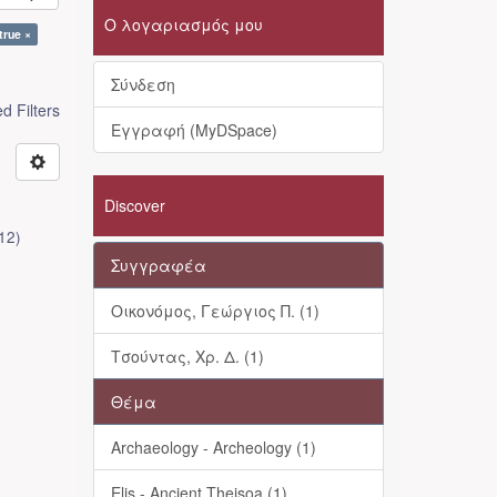
Ο λογαριασμός μου
true ×
Σύνδεση
 Filters
Εγγραφή (MyDSpace)
Discover
12
)
Συγγραφέα
Οικονόμος, Γεώργιος Π. (1)
Τσούντας, Χρ. Δ. (1)
Θέμα
Archaeology - Archeology (1)
Elis - Ancient Theisoa (1)