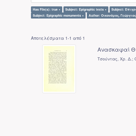
Has File(s): true ×
Subject: Epigraphic texts ×
Subject: Επιγ
Subject: Epigraphic monuments ×
Author: Οικονόμος, Γεώργιος 
Αποτελέσματα 1-1 από 1
Ανασκαφαί Θ
Τσούντας, Χρ. Δ.;