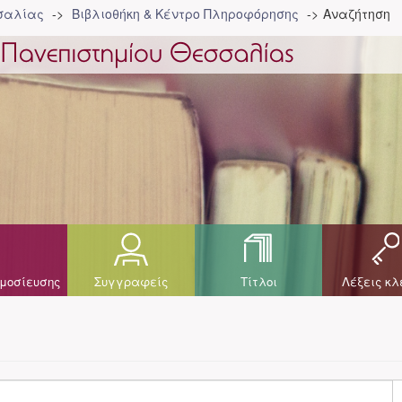
σσαλίας
Βιβλιοθήκη & Κέντρο Πληροφόρησης
Αναζήτηση
μοσίευσης
Συγγραφείς
Τίτλοι
Λέξεις κλ