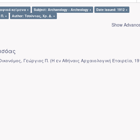
ραφικά κείμενα ×
Subject: Archaeology - Archeology ×
Date issued: 1912 ×
Π. ×
Author: Τσούντας, Χρ. Δ. ×
Show Advanced
ισόας
 Οικονόμος, Γεώργιος Π.
(
Η εν Αθήναις Αρχαιολογική Εταιρεία
,
19