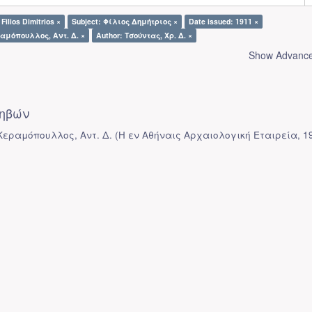
 Filios Dimitrios ×
Subject: Φίλιος Δημήτριος ×
Date issued: 1911 ×
ραμόπουλλος, Αντ. Δ. ×
Author: Τσούντας, Χρ. Δ. ×
Show Advanced
ηβών
 Κεραμόπουλλος, Αντ. Δ.
(
Η εν Αθήναις Αρχαιολογική Εταιρεία
,
1