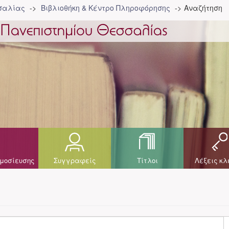
σσαλίας
Βιβλιοθήκη & Κέντρο Πληροφόρησης
Αναζήτηση
μοσίευσης
Συγγραφείς
Τίτλοι
Λέξεις κλ