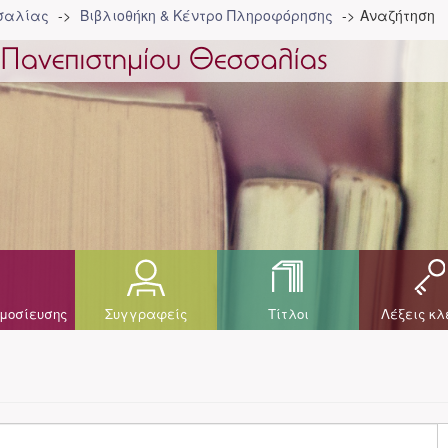
σσαλίας
Βιβλιοθήκη & Κέντρο Πληροφόρησης
Αναζήτηση
μοσίευσης
Συγγραφείς
Τίτλοι
Λέξεις κλ