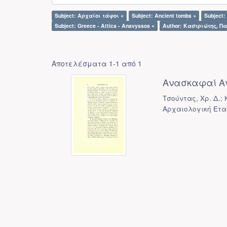
Subject: Αρχαίοι τάφοι ×
Subject: Ancient tombs ×
Subject
Subject: Greece - Attica - Anavyssos ×
Author: Καστριώτης, Πα
Αποτελέσματα 1-1 από 1
Ανασκαφαί Α
Τσούντας, Χρ. Δ.;
Αρχαιολογική Ετα