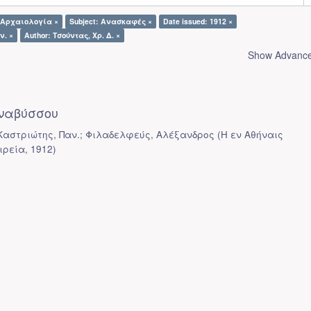
: Αρχαιολογία ×
Subject: Ανασκαφές ×
Date issued: 1912 ×
ν. ×
Author: Τσούντας, Χρ. Δ. ×
Show Advanced
ναβύσσου
 Καστριώτης, Παν.; Φιλαδελφεύς, Αλέξανδρος
(
Η εν Αθήναις
ιρεία
,
1912
)