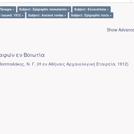
 Tanagra ×
Subject: Epigraphic monuments ×
Subject: Excavations ×
 issued: 1912 ×
Subject: Ancient tombs ×
Subject: Epigraphic texts ×
Show Advanced
αφών εν Βοιωτία
Παππαδάκης, Ν. Γ.
(
Η εν Αθήναις Αρχαιολογική Εταιρεία
,
1912
)