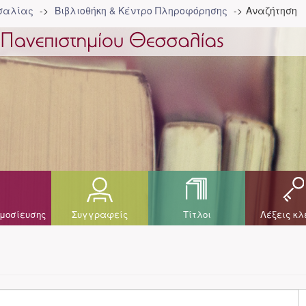
σσαλίας
Βιβλιοθήκη & Κέντρο Πληροφόρησης
Αναζήτηση
μοσίευσης
Συγγραφείς
Τίτλοι
Λέξεις κλ