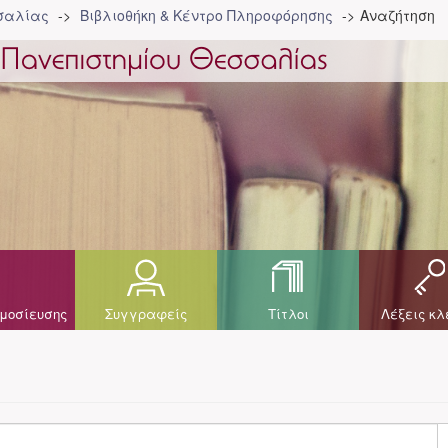
σσαλίας
Βιβλιοθήκη & Κέντρο Πληροφόρησης
Αναζήτηση
μοσίευσης
Συγγραφείς
Τίτλοι
Λέξεις κλ