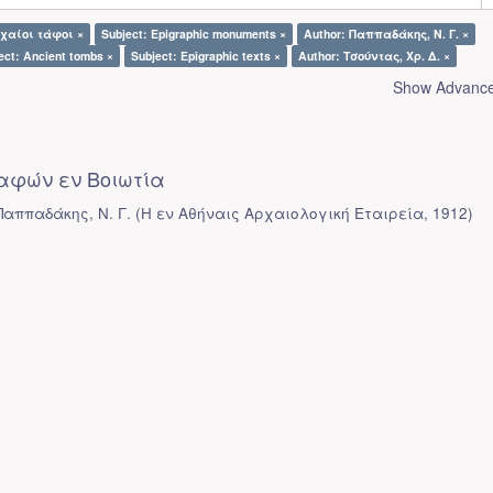
ρχαίοι τάφοι ×
Subject: Epigraphic monuments ×
Author: Παππαδάκης, Ν. Γ. ×
ect: Ancient tombs ×
Subject: Epigraphic texts ×
Author: Τσούντας, Χρ. Δ. ×
Show Advanced
αφών εν Βοιωτία
Παππαδάκης, Ν. Γ.
(
Η εν Αθήναις Αρχαιολογική Εταιρεία
,
1912
)