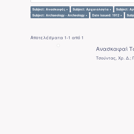
Subject: Ανασκαφές ×
Subject: Αρχαιολογία ×
Subject: Α
Subject: Archaeology - Archeology ×
Date issued: 1912 ×
Subj
Αποτελέσματα 1-1 από 1
Ανασκαφαί Τ
Τσούντας, Χρ. Δ.; 