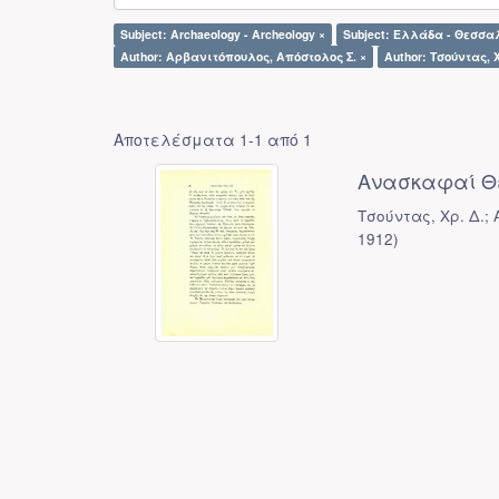
Subject: Archaeology - Archeology ×
Subject: Ελλάδα - Θεσσα
Author: Αρβανιτόπουλος, Απόστολος Σ. ×
Author: Τσούντας, Χ
Αποτελέσματα 1-1 από 1
Ανασκαφαί Θ
Τσούντας, Χρ. Δ.;
1912
)