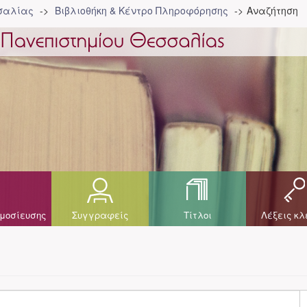
σσαλίας
Βιβλιοθήκη & Κέντρο Πληροφόρησης
Αναζήτηση
μοσίευσης
Συγγραφείς
Τίτλοι
Λέξεις κλ