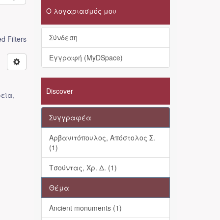
Ο λογαριασμός μου
Σύνδεση
 Filters
Εγγραφή (MyDSpace)
Discover
ρεία
,
Συγγραφέα
Αρβανιτόπουλος, Απόστολος Σ.
(1)
Τσούντας, Χρ. Δ. (1)
Θέμα
Ancient monuments (1)