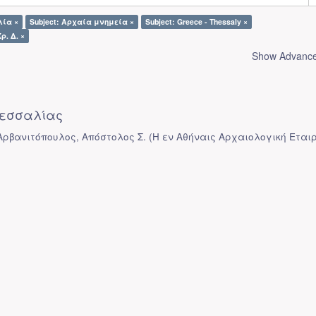
λία ×
Subject: Αρχαία μνημεία ×
Subject: Greece - Thessaly ×
ρ. Δ. ×
Show Advanced
εσσαλίας
 Αρβανιτόπουλος, Απόστολος Σ.
(
Η εν Αθήναις Αρχαιολογική Εται