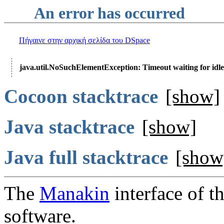
An error has occurred
Πήγαινε στην αρχική σελίδα του DSpace
java.util.NoSuchElementException: Timeout waiting for idle
Cocoon stacktrace
[show]
Java stacktrace
[show]
Java full stacktrace
[show
The
Manakin
interface of t
software.