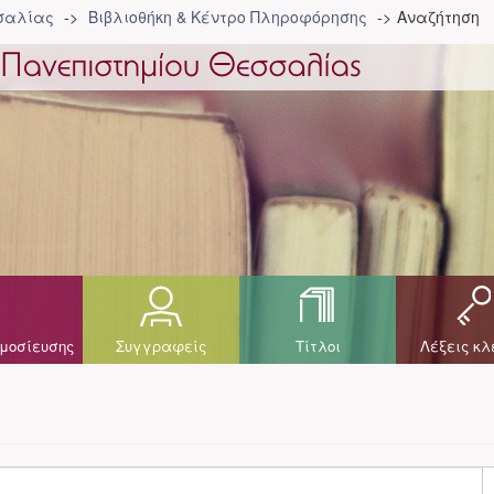
σσαλίας
Βιβλιοθήκη & Κέντρο Πληροφόρησης
Αναζήτηση
μοσίευσης
Συγγραφείς
Τίτλοι
Λέξεις κλ