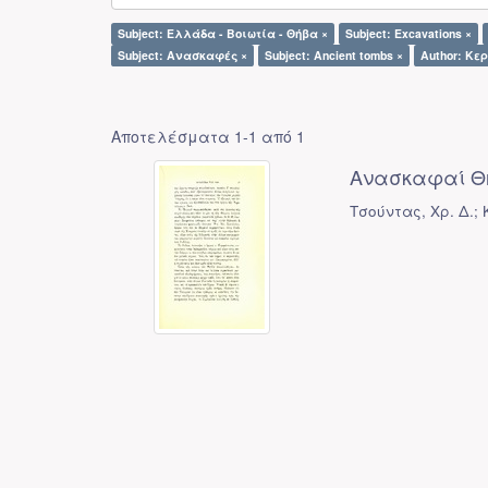
Subject: Ελλάδα - Βοιωτία - Θήβα ×
Subject: Excavations ×
Subject: Ανασκαφές ×
Subject: Ancient tombs ×
Author: Κε
Αποτελέσματα 1-1 από 1
Ανασκαφαί Θ
Τσούντας, Χρ. Δ.;