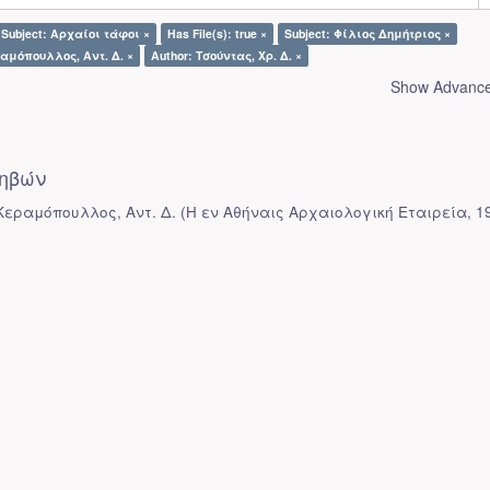
Subject: Αρχαίοι τάφοι ×
Has File(s): true ×
Subject: Φίλιος Δημήτριος ×
ραμόπουλλος, Αντ. Δ. ×
Author: Τσούντας, Χρ. Δ. ×
Show Advanced
ηβών
 Κεραμόπουλλος, Αντ. Δ.
(
Η εν Αθήναις Αρχαιολογική Εταιρεία
,
1