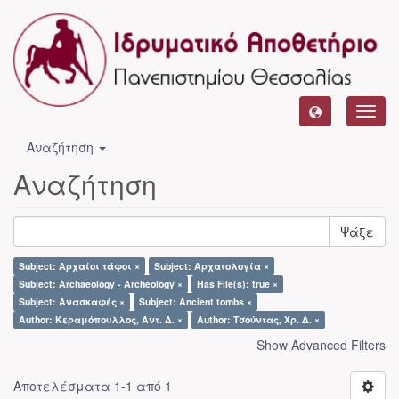
Toggl
navig
Αναζήτηση
Αναζήτηση
Ψάξε
Subject: Αρχαίοι τάφοι ×
Subject: Αρχαιολογία ×
Subject: Archaeology - Archeology ×
Has File(s): true ×
Subject: Ανασκαφές ×
Subject: Ancient tombs ×
Author: Κεραμόπουλλος, Αντ. Δ. ×
Author: Τσούντας, Χρ. Δ. ×
Show Advanced Filters
Αποτελέσματα 1-1 από 1