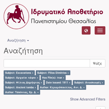
Toggl
navig
Αναζήτηση
Αναζήτηση
Ψάξε
Subject: Excavations ×
Subject: Filios Dimitrios ×
Subject: Αρχαίοι τάφοι ×
Has File(s): true ×
Subject: Φίλιος Δημήτριος ×
Date issued: 1911 ×
Subject: Ανασκαφές ×
Subject: Ancient tombs ×
Author: Κεραμόπουλλος, Αντ. Δ. ×
Author: Τσούντας, Χρ. Δ. ×
Show Advanced Filters