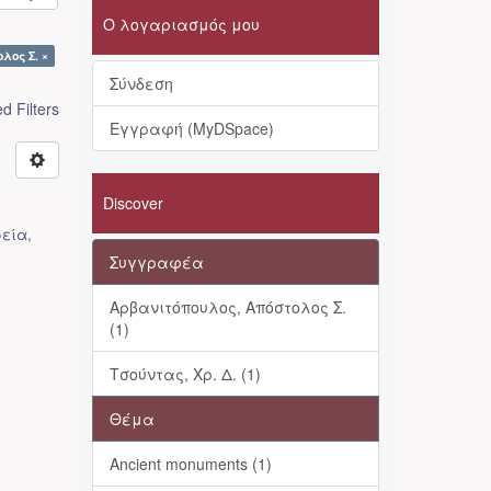
Ο λογαριασμός μου
λος Σ. ×
Σύνδεση
 Filters
Εγγραφή (MyDSpace)
Discover
ρεία
,
Συγγραφέα
Αρβανιτόπουλος, Απόστολος Σ.
(1)
Τσούντας, Χρ. Δ. (1)
Θέμα
Ancient monuments (1)