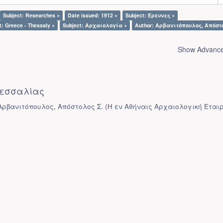
Subject: Researches ×
Date issued: 1912 ×
Subject: Έρευνες ×
t: Greece - Thessaly ×
Subject: Αρχαιολογία ×
Author: Αρβανιτόπουλος, Απόστο
Show Advanced
εσσαλίας
 Αρβανιτόπουλος, Απόστολος Σ.
(
Η εν Αθήναις Αρχαιολογική Εται