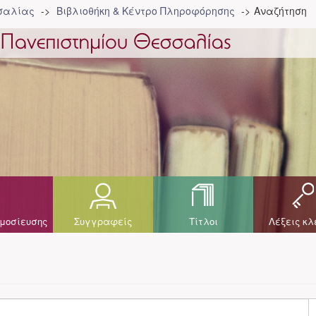
σσαλίας
Βιβλιοθήκη & Κέντρο Πληροφόρησης
Αναζήτηση
μοσίευσης
Συγγραφείς
Τίτλοι
Λέξεις κλ