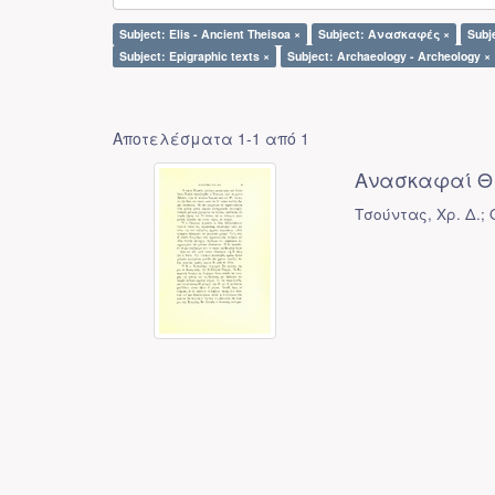
Subject: Elis - Ancient Theisoa ×
Subject: Ανασκαφές ×
Subj
Subject: Epigraphic texts ×
Subject: Archaeology - Archeology ×
Αποτελέσματα 1-1 από 1
Ανασκαφαί Θ
Τσούντας, Χρ. Δ.;