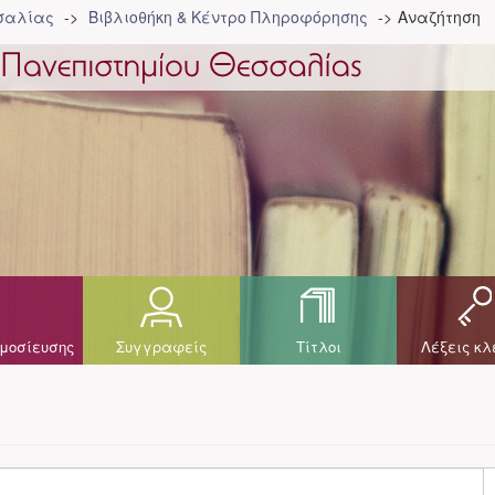
σσαλίας
Βιβλιοθήκη & Κέντρο Πληροφόρησης
Αναζήτηση
μοσίευσης
Συγγραφείς
Τίτλοι
Λέξεις κλ