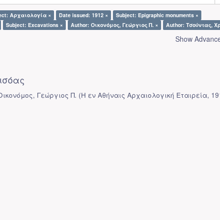
ect: Αρχαιολογία ×
Date issued: 1912 ×
Subject: Epigraphic monuments ×
Subject: Excavations ×
Author: Οικονόμος, Γεώργιος Π. ×
Author: Τσούντας, Χρ
Show Advanced
ισόας
 Οικονόμος, Γεώργιος Π.
(
Η εν Αθήναις Αρχαιολογική Εταιρεία
,
19