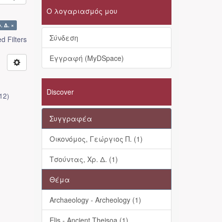
Ο λογαριασμός μου
. Δ. ×
Σύνδεση
 Filters
Εγγραφή (MyDSpace)
Discover
12
)
Συγγραφέα
Οικονόμος, Γεώργιος Π. (1)
Τσούντας, Χρ. Δ. (1)
Θέμα
Archaeology - Archeology (1)
Elis - Ancient Theisoa (1)