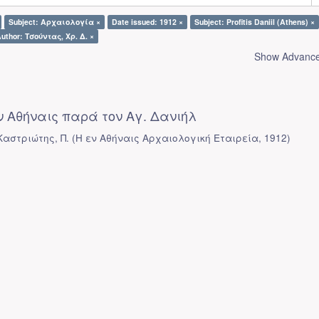
Subject: Αρχαιολογία ×
Date issued: 1912 ×
Subject: Profitis Daniil (Athens) ×
uthor: Τσούντας, Χρ. Δ. ×
Show Advanced
 Αθήναις παρά τον Αγ. Δανιήλ
Καστριώτης, Π.
(
Η εν Αθήναις Αρχαιολογική Εταιρεία
,
1912
)