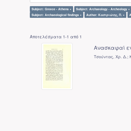
Subject: Greece - Athens ×
Subject: Archaeology - Archeology ×
Subject: Archaeological findings ×
Author: Καστριώτης, Π. ×
A
Αποτελέσματα 1-1 από 1
Ανασκαφαί εν
Τσούντας, Χρ. Δ.; 