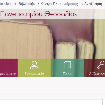
σσαλίας
Βιβλιοθήκη & Κέντρο Πληροφόρησης
Αναζήτηση
μοσίευσης
Συγγραφείς
Τίτλοι
Λέξεις κλ