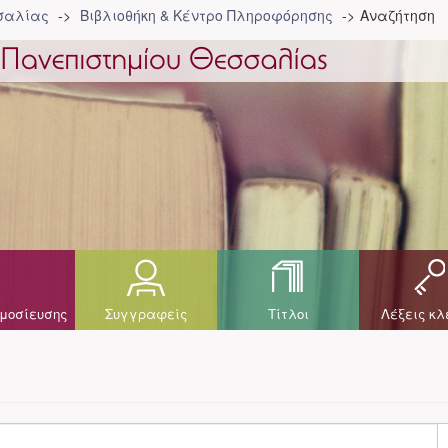
σσαλίας
Βιβλιοθήκη & Κέντρο Πληροφόρησης
Αναζήτηση
μοσίευσης
Συγγραφείς
Τίτλοι
Λέξεις κλ