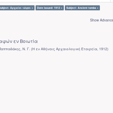
Subject: Αρχαίοι τάφοι ×
Date issued: 1912 ×
Subject: Ancient tombs ×
Show Advanced
αφών εν Βοιωτία
Παππαδάκης, Ν. Γ.
(
Η εν Αθήναις Αρχαιολογική Εταιρεία
,
1912
)