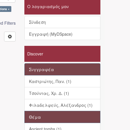
Ο λογαριασμός μου
tions ×
Σύνδεση
 Filters
Εγγραφή (MyDSpace)
Discover
Συγγραφέα
Καστριώτης, Παν. (1)
Τσούντας, Χρ. Δ. (1)
Φιλαδελφεύς, Αλέξανδρος (1)
Θέμα
Ancient tombs (1)