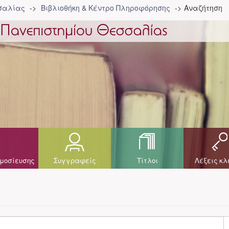
σσαλίας
Βιβλιοθήκη & Κέντρο Πληροφόρησης
Αναζήτηση
μοσίευσης
Συγγραφείς
Τίτλοι
Λέξεις κλ