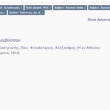
ect: Ανασκαφές ×
Date issued: 1912 ×
Subject: Ancient tombs ×
Subject: Excava
ος ×
Author: Τσούντας, Χρ. Δ. ×
Show Advanced
ναβύσσου
 Καστριώτης, Παν.; Φιλαδελφεύς, Αλέξανδρος
(
Η εν Αθήναις
ιρεία
,
1912
)