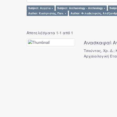
Subject: Αγγεία ×
Subject: Archaeology - Archeology ×
Subj
Author: Καστριώτης, Παν. ×
Author: Φιλαδελφεύς, Αλέξανδρ
Αποτελέσματα 1-1 από 1
Ανασκαφαί Α
Τσούντας, Χρ. Δ.;
Αρχαιολογική Ετα