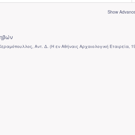
Show Advanced
ηβών
 Κεραμόπουλλος, Αντ. Δ.
(
Η εν Αθήναις Αρχαιολογική Εταιρεία
,
1