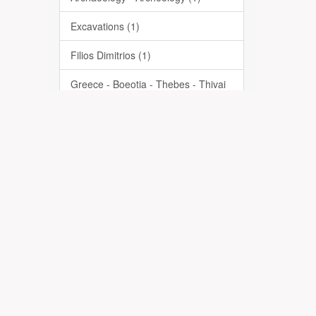
Excavations (1)
Filios Dimitrios (1)
Greece - Boeotia - Thebes - Thivai
(1)
Ανασκαφές (1)
Αρχαίοι τάφοι (1)
Αρχαιολογία (1)
Ελλάδα - Βοιωτία - Θήβα (1)
Φίλιος Δημήτριος (1)
... View More
Date Issued