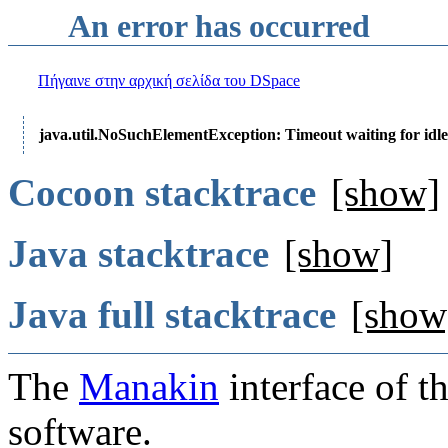
An error has occurred
Πήγαινε στην αρχική σελίδα του DSpace
java.util.NoSuchElementException: Timeout waiting for idle
Cocoon stacktrace
[show]
Java stacktrace
[show]
Java full stacktrace
[show
The
Manakin
interface of t
software.