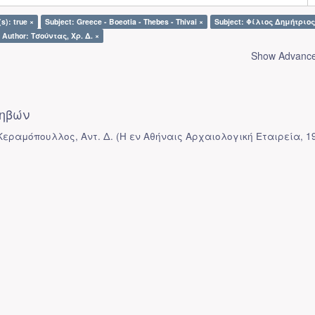
(s): true ×
Subject: Greece - Boeotia - Thebes - Thivai ×
Subject: Φίλιος Δημήτριος
Author: Τσούντας, Χρ. Δ. ×
Show Advanced
ηβών
 Κεραμόπουλλος, Αντ. Δ.
(
Η εν Αθήναις Αρχαιολογική Εταιρεία
,
1