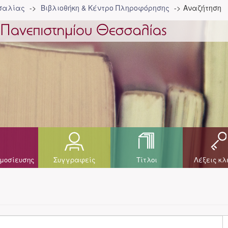
σσαλίας
Βιβλιοθήκη & Κέντρο Πληροφόρησης
Αναζήτηση
μοσίευσης
Συγγραφείς
Τίτλοι
Λέξεις κλ