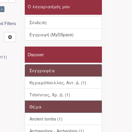
Ο λογαριασμός μου
 ×
Σύνδεση
 Filters
Εγγραφή (MyDSpace)
Discover
911
)
Συγγραφέα
Κεραμόπουλλος, Αντ. Δ. (1)
Τσούντας, Χρ. Δ. (1)
Θέμα
Ancient tombs (1)
Archaeology - Archeology (1)