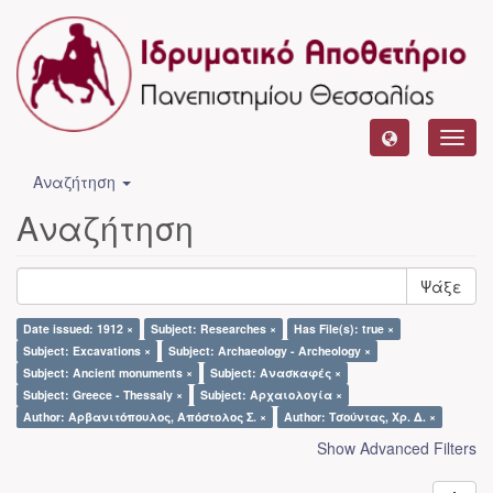
Toggl
navig
Αναζήτηση
Αναζήτηση
Ψάξε
Date issued: 1912 ×
Subject: Researches ×
Has File(s): true ×
Subject: Excavations ×
Subject: Archaeology - Archeology ×
Subject: Ancient monuments ×
Subject: Ανασκαφές ×
Subject: Greece - Thessaly ×
Subject: Αρχαιολογία ×
Author: Αρβανιτόπουλος, Απόστολος Σ. ×
Author: Τσούντας, Χρ. Δ. ×
Show Advanced Filters