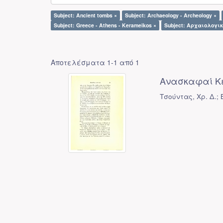
Subject: Ancient tombs ×
Subject: Archaeology - Archeology ×
Subject: Greece - Athens - Kerameikos ×
Subject: Αρχαιολογι
Αποτελέσματα 1-1 από 1
Ανασκαφαί Κ
Τσούντας, Χρ. Δ.; B