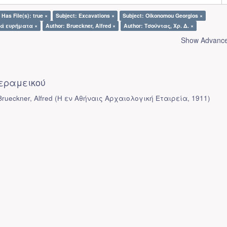
Has File(s): true ×
Subject: Excavations ×
Subject: Oikonomou Georgios ×
κά ευρήματα ×
Author: Brueckner, Alfred ×
Author: Τσούντας, Χρ. Δ. ×
Show Advanced
εραμεικού
rueckner, Alfred
(
Η εν Αθήναις Αρχαιολογική Εταιρεία
,
1911
)