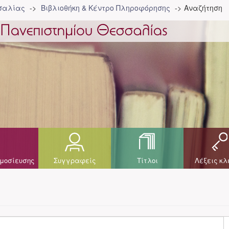
σσαλίας
Βιβλιοθήκη & Κέντρο Πληροφόρησης
Αναζήτηση
μοσίευσης
Συγγραφείς
Τίτλοι
Λέξεις κλ