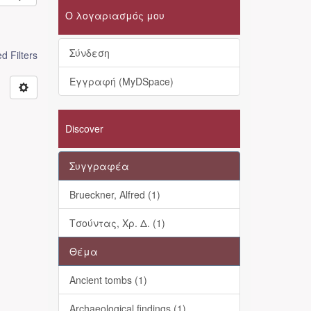
Ο λογαριασμός μου
Σύνδεση
 Filters
Εγγραφή (MyDSpace)
Discover
Συγγραφέα
Brueckner, Alfred (1)
Τσούντας, Χρ. Δ. (1)
Θέμα
Ancient tombs (1)
Archaeological findings (1)