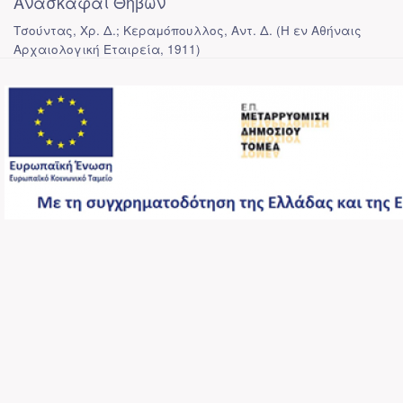
Ανασκαφαί Θηβών
Τσούντας, Χρ. Δ.; Κεραμόπουλλος, Αντ. Δ.
(
Η εν Αθήναις
Αρχαιολογική Εταιρεία
,
1911
)