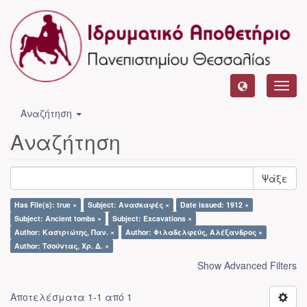
Toggl
navig
Αναζήτηση
Αναζήτηση
Ψάξε
Has File(s): true ×
Subject: Ανασκαφές ×
Date issued: 1912 ×
Subject: Ancient tombs ×
Subject: Excavations ×
Author: Καστριώτης, Παν. ×
Author: Φιλαδελφεύς, Αλέξανδρος ×
Author: Τσούντας, Χρ. Δ. ×
Show Advanced Filters
Αποτελέσματα 1-1 από 1