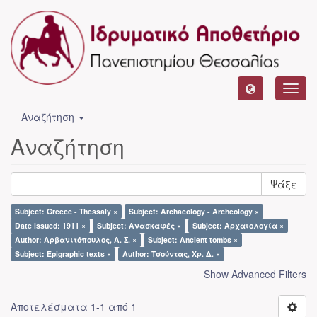
Toggl
navig
Αναζήτηση
Αναζήτηση
Ψάξε
Subject: Greece - Thessaly ×
Subject: Archaeology - Archeology ×
Date issued: 1911 ×
Subject: Ανασκαφές ×
Subject: Αρχαιολογία ×
Author: Αρβανιτόπουλος, Α. Σ. ×
Subject: Ancient tombs ×
Subject: Epigraphic texts ×
Author: Τσούντας, Χρ. Δ. ×
Show Advanced Filters
Αποτελέσματα 1-1 από 1