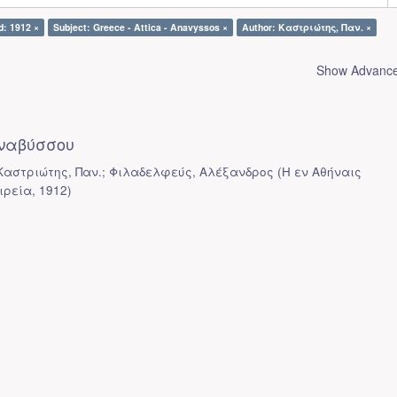
d: 1912 ×
Subject: Greece - Attica - Anavyssos ×
Author: Καστριώτης, Παν. ×
Show Advanced
ναβύσσου
 Καστριώτης, Παν.; Φιλαδελφεύς, Αλέξανδρος
(
Η εν Αθήναις
ιρεία
,
1912
)