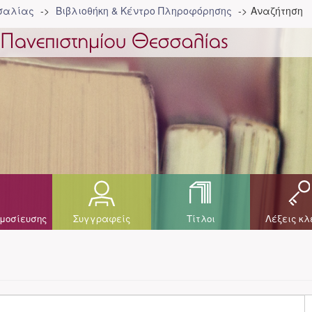
σσαλίας
Βιβλιοθήκη & Κέντρο Πληροφόρησης
Αναζήτηση
μοσίευσης
Συγγραφείς
Τίτλοι
Λέξεις κλ