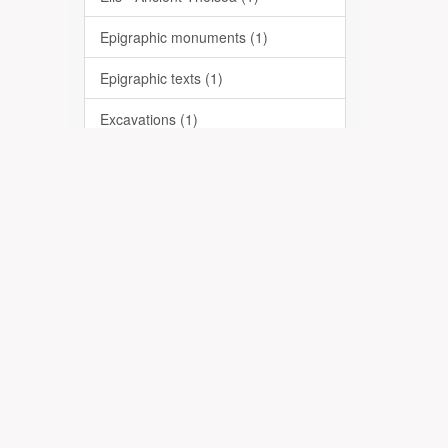
Epigraphic monuments (1)
Epigraphic texts (1)
Excavations (1)
Ανασκαφές (1)
Αρχαιολογία (1)
Επιγραφικά κείμενα (1)
Ηλεία - Αρχαία Θεισόα (1)
... View More
Date Issued
1912 (1)
Has File(s)