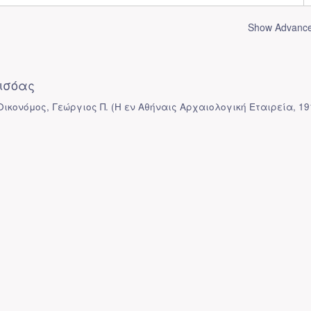
Show Advanced
ισόας
 Οικονόμος, Γεώργιος Π.
(
Η εν Αθήναις Αρχαιολογική Εταιρεία
,
19