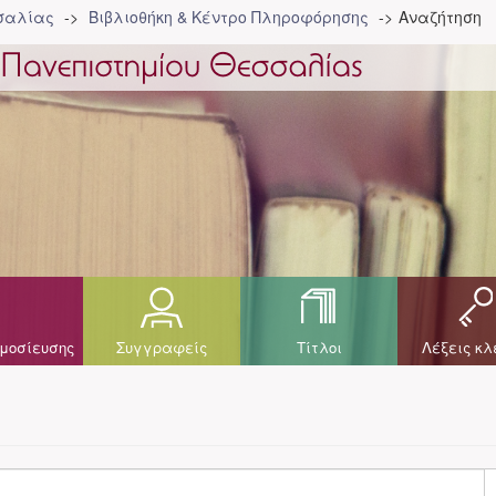
σσαλίας
Βιβλιοθήκη & Κέντρο Πληροφόρησης
Αναζήτηση
μοσίευσης
Συγγραφείς
Τίτλοι
Λέξεις κλ