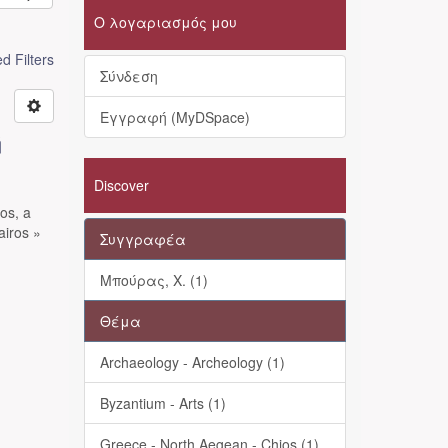
Ο λογαριασμός μου
 Filters
Σύνδεση
Εγγραφή (MyDSpace)
ή
Discover
ios, a
airos »
Συγγραφέα
Μπούρας, Χ. (1)
Θέμα
Archaeology - Archeology (1)
Byzantium - Arts (1)
Greece - North Aegean - Chios (1)