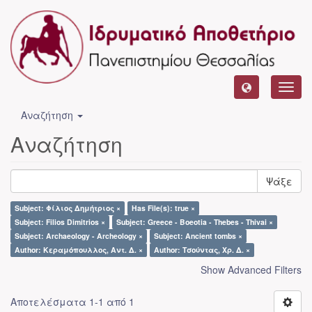
Toggl
navig
Αναζήτηση
Αναζήτηση
Ψάξε
Subject: Φίλιος Δημήτριος ×
Has File(s): true ×
Subject: Filios Dimitrios ×
Subject: Greece - Boeotia - Thebes - Thivai ×
Subject: Archaeology - Archeology ×
Subject: Ancient tombs ×
Author: Κεραμόπουλλος, Αντ. Δ. ×
Author: Τσούντας, Χρ. Δ. ×
Show Advanced Filters
Αποτελέσματα 1-1 από 1