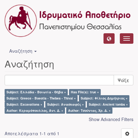
Toggl
navig
Αναζήτηση
Αναζήτηση
Ψάξε
Subject: Ελλάδα - Βοιωτία - Θήβα ×
Has File(s): true ×
Subject: Greece - Boeotia - Thebes - Thivai ×
Subject: Φίλιος Δημήτριος ×
Subject: Excavations ×
Subject: Ανασκαφές ×
Subject: Ancient tombs ×
Author: Κεραμόπουλλος, Αντ. Δ. ×
Author: Τσούντας, Χρ. Δ. ×
Show Advanced Filters
Αποτελέσματα 1-1 από 1