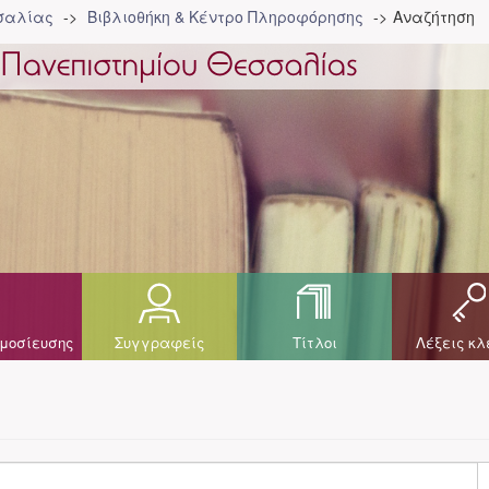
σσαλίας
Βιβλιοθήκη & Κέντρο Πληροφόρησης
Αναζήτηση
μοσίευσης
Συγγραφείς
Τίτλοι
Λέξεις κλ