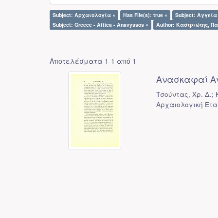
Subject: Αρχαιολογία ×
Has File(s): true ×
Subject: Αγγεία
Subject: Greece - Attica - Anavyssos ×
Author: Καστριώτης, Πα
Αποτελέσματα 1-1 από 1
Ανασκαφαί Α
Τσούντας, Χρ. Δ.;
Αρχαιολογική Ετα