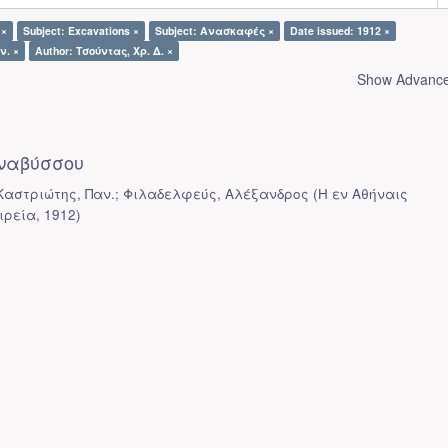
 ×
Subject: Excavations ×
Subject: Ανασκαφές ×
Date issued: 1912 ×
ν. ×
Author: Τσούντας, Χρ. Δ. ×
Show Advanced
ναβύσσου
 Καστριώτης, Παν.; Φιλαδελφεύς, Αλέξανδρος
(
Η εν Αθήναις
ιρεία
,
1912
)