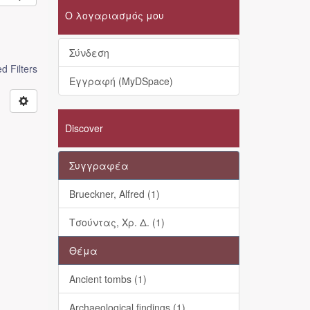
Ο λογαριασμός μου
Σύνδεση
 Filters
Εγγραφή (MyDSpace)
Discover
Συγγραφέα
Brueckner, Alfred (1)
Τσούντας, Χρ. Δ. (1)
Θέμα
Ancient tombs (1)
Archaeological findings (1)