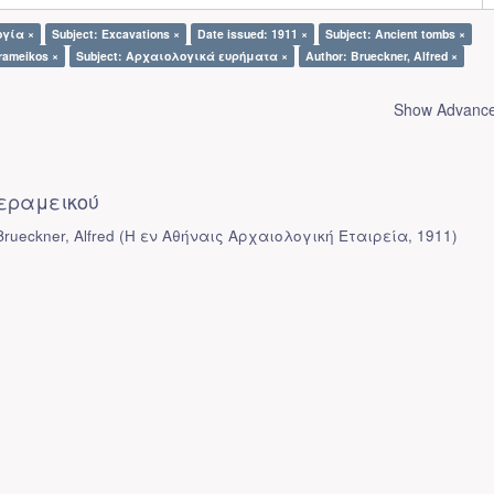
ογία ×
Subject: Excavations ×
Date issued: 1911 ×
Subject: Ancient tombs ×
erameikos ×
Subject: Αρχαιολογικά ευρήματα ×
Author: Brueckner, Alfred ×
Show Advanced
εραμεικού
rueckner, Alfred
(
Η εν Αθήναις Αρχαιολογική Εταιρεία
,
1911
)