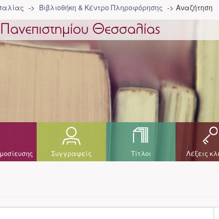
σσαλίας
Βιβλιοθήκη & Κέντρο Πληροφόρησης
Αναζήτηση
μοσίευσης
Συγγραφείς
Τίτλοι
Λέξεις κλ