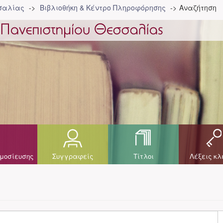
σσαλίας
Βιβλιοθήκη & Κέντρο Πληροφόρησης
Αναζήτηση
μοσίευσης
Συγγραφείς
Τίτλοι
Λέξεις κλ