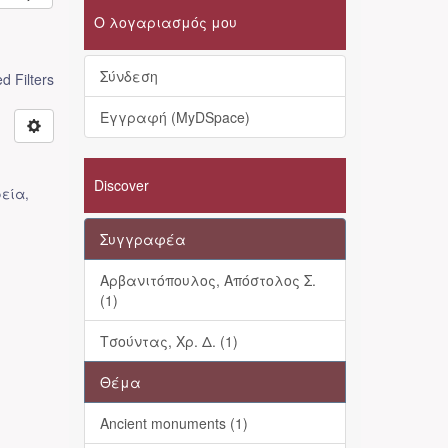
Ο λογαριασμός μου
Σύνδεση
 Filters
Εγγραφή (MyDSpace)
Discover
ρεία
,
Συγγραφέα
Αρβανιτόπουλος, Απόστολος Σ.
(1)
Τσούντας, Χρ. Δ. (1)
Θέμα
Ancient monuments (1)