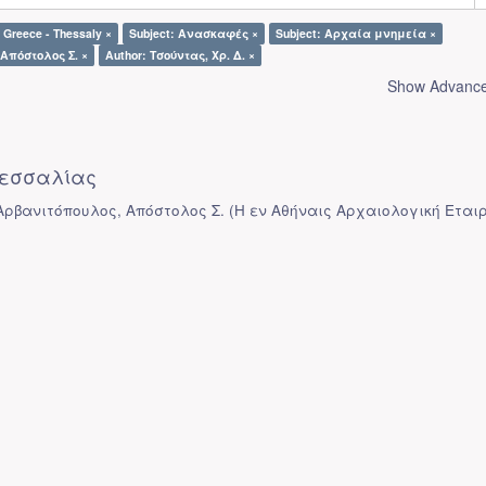
 Greece - Thessaly ×
Subject: Ανασκαφές ×
Subject: Αρχαία μνημεία ×
Απόστολος Σ. ×
Author: Τσούντας, Χρ. Δ. ×
Show Advanced
εσσαλίας
 Αρβανιτόπουλος, Απόστολος Σ.
(
Η εν Αθήναις Αρχαιολογική Εται