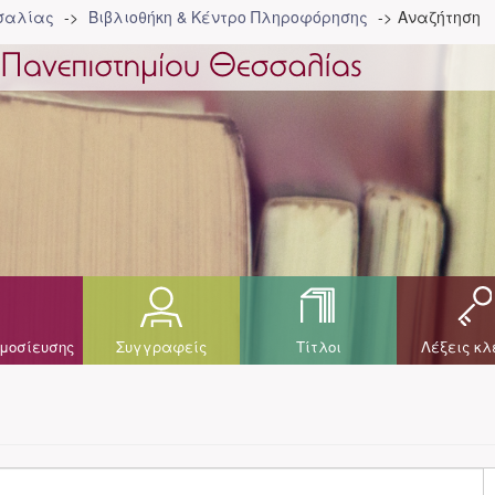
σσαλίας
Βιβλιοθήκη & Κέντρο Πληροφόρησης
Αναζήτηση
μοσίευσης
Συγγραφείς
Τίτλοι
Λέξεις κλ