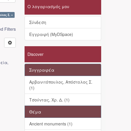
Ο λογαριασμός μου
λος Σ. ×
Σύνδεση
 Filters
Εγγραφή (MyDSpace)
Discover
ρεία
,
Συγγραφέα
Αρβανιτόπουλος, Απόστολος Σ.
(1)
Τσούντας, Χρ. Δ. (1)
Θέμα
Ancient monuments (1)