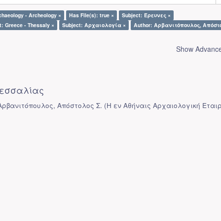
chaeology - Archeology ×
Has File(s): true ×
Subject: Έρευνες ×
t: Greece - Thessaly ×
Subject: Αρχαιολογία ×
Author: Αρβανιτόπουλος, Απόστο
Show Advanced
εσσαλίας
 Αρβανιτόπουλος, Απόστολος Σ.
(
Η εν Αθήναις Αρχαιολογική Εται