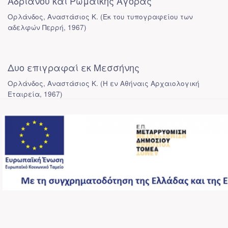
Αδριανού και Ρωμαϊκής Αγοράς
Ορλάνδος, Αναστάσιος Κ.
(
Εκ του τυπογραφείου των
αδελφών Περρή
,
1967
)
Δυο επιγραφαί εκ Μεσσήνης
Ορλάνδος, Αναστάσιος Κ.
(
Η εν Αθήναις Αρχαιολογική
Εταιρεία
,
1967
)