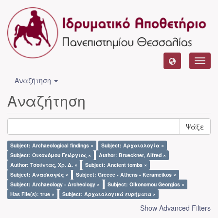
Toggl
navig
Αναζήτηση
Αναζήτηση
Ψάξε
Subject: Archaeological findings ×
Subject: Αρχαιολογία ×
Subject: Οικονόμου Γεώργιος ×
Author: Brueckner, Alfred ×
Author: Τσούντας, Χρ. Δ. ×
Subject: Ancient tombs ×
Subject: Ανασκαφές ×
Subject: Greece - Athens - Kerameikos ×
Subject: Archaeology - Archeology ×
Subject: Oikonomou Georgios ×
Has File(s): true ×
Subject: Αρχαιολογικά ευρήματα ×
Show Advanced Filters