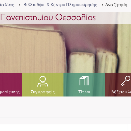
σσαλίας
Βιβλιοθήκη & Κέντρο Πληροφόρησης
Αναζήτηση
μοσίευσης
Συγγραφείς
Τίτλοι
Λέξεις κλ