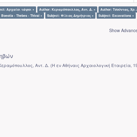
ect: Αρχαίοι τάφοι ×
Author: Κεραμόπουλλος, Αντ. Δ. ×
Author: Τσούντας, Χρ. 
 Boeotia - Thebes - Thivai ×
Subject: Φίλιος Δημήτριος ×
Subject: Excavations ×
Show Advanced
ηβών
 Κεραμόπουλλος, Αντ. Δ.
(
Η εν Αθήναις Αρχαιολογική Εταιρεία
,
1