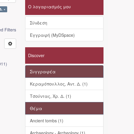
Ο λογαριασμός μου
Δ. ×
Σύνδεση
 Filters
Εγγραφή (MyDSpace)
Discover
911
)
Συγγραφέα
Κεραμόπουλλος, Αντ. Δ. (1)
Τσούντας, Χρ. Δ. (1)
Θέμα
Ancient tombs (1)
Archaeology - Archeology (1)