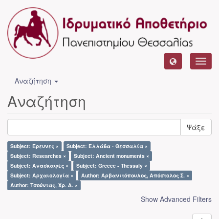
Toggl
navig
Αναζήτηση
Αναζήτηση
Ψάξε
Subject: Έρευνες ×
Subject: Ελλάδα - Θεσσαλία ×
Subject: Researches ×
Subject: Ancient monuments ×
Subject: Ανασκαφές ×
Subject: Greece - Thessaly ×
Subject: Αρχαιολογία ×
Author: Αρβανιτόπουλος, Απόστολος Σ. ×
Author: Τσούντας, Χρ. Δ. ×
Show Advanced Filters