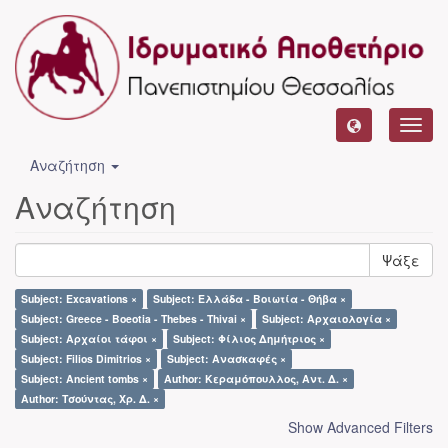
Toggl
navig
Αναζήτηση
Αναζήτηση
Ψάξε
Subject: Excavations ×
Subject: Ελλάδα - Βοιωτία - Θήβα ×
Subject: Greece - Boeotia - Thebes - Thivai ×
Subject: Αρχαιολογία ×
Subject: Αρχαίοι τάφοι ×
Subject: Φίλιος Δημήτριος ×
Subject: Filios Dimitrios ×
Subject: Ανασκαφές ×
Subject: Ancient tombs ×
Author: Κεραμόπουλλος, Αντ. Δ. ×
Author: Τσούντας, Χρ. Δ. ×
Show Advanced Filters