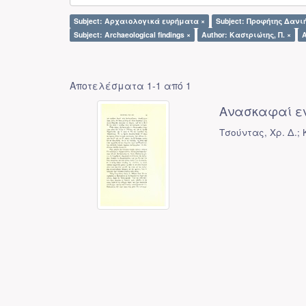
Subject: Αρχαιολογικά ευρήματα ×
Subject: Προφήτης Δανι
Subject: Archaeological findings ×
Author: Καστριώτης, Π. ×
A
Αποτελέσματα 1-1 από 1
Ανασκαφαί εν
Τσούντας, Χρ. Δ.; 