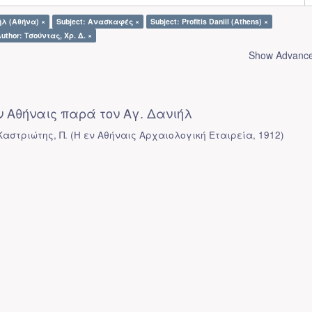
ήλ (Αθήνα) ×
Subject: Ανασκαφές ×
Subject: Profitis Daniil (Athens) ×
uthor: Τσούντας, Χρ. Δ. ×
Show Advanced
 Αθήναις παρά τον Αγ. Δανιήλ
Καστριώτης, Π.
(
Η εν Αθήναις Αρχαιολογική Εταιρεία
,
1912
)