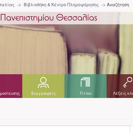
σσαλίας
Βιβλιοθήκη & Κέντρο Πληροφόρησης
Αναζήτηση
μοσίευσης
Συγγραφείς
Τίτλοι
Λέξεις κλ