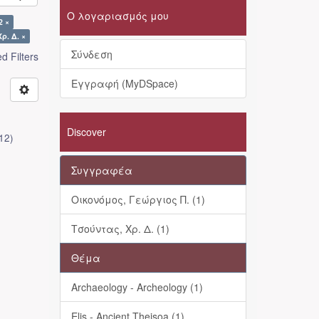
Ο λογαριασμός μου
2 ×
ρ. Δ. ×
Σύνδεση
 Filters
Εγγραφή (MyDSpace)
Discover
12
)
Συγγραφέα
Οικονόμος, Γεώργιος Π. (1)
Τσούντας, Χρ. Δ. (1)
Θέμα
Archaeology - Archeology (1)
Elis - Ancient Theisoa (1)