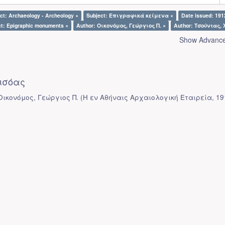
ct: Archaeology - Archeology ×
Subject: Επιγραφικά κείμενα ×
Date issued: 191
ct: Epigraphic monuments ×
Author: Οικονόμος, Γεώργιος Π. ×
Author: Τσούντας, Χ
Show Advanced
ισόας
 Οικονόμος, Γεώργιος Π.
(
Η εν Αθήναις Αρχαιολογική Εταιρεία
,
19