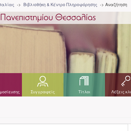
σσαλίας
Βιβλιοθήκη & Κέντρο Πληροφόρησης
Αναζήτηση
μοσίευσης
Συγγραφείς
Τίτλοι
Λέξεις κλ