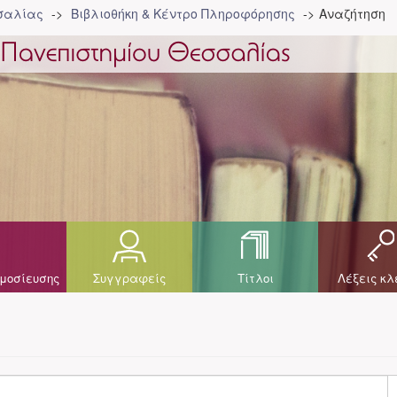
σσαλίας
Βιβλιοθήκη & Κέντρο Πληροφόρησης
Αναζήτηση
μοσίευσης
Συγγραφείς
Τίτλοι
Λέξεις κλ