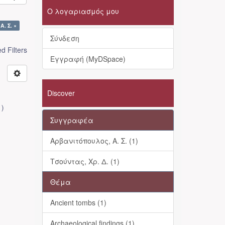
Ο λογαριασμός μου
. Σ. ×
Σύνδεση
 Filters
Εγγραφή (MyDSpace)
Discover
1
)
Συγγραφέα
Αρβανιτόπουλος, Α. Σ. (1)
Τσούντας, Χρ. Δ. (1)
Θέμα
Ancient tombs (1)
Archaeological findings (1)