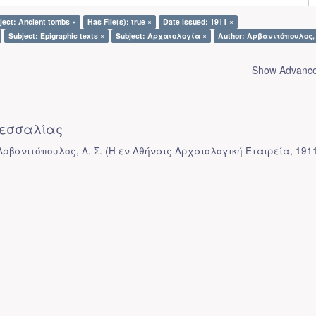
ject: Ancient tombs ×
Has File(s): true ×
Date issued: 1911 ×
Subject: Epigraphic texts ×
Subject: Αρχαιολογία ×
Author: Αρβανιτόπουλος, Α
Show Advanced
εσσαλίας
Αρβανιτόπουλος, Α. Σ.
(
Η εν Αθήναις Αρχαιολογική Εταιρεία
,
191