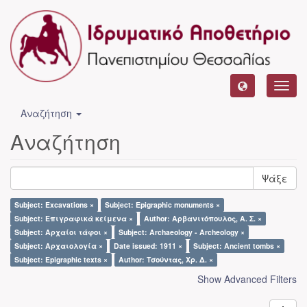
Toggl
navig
Αναζήτηση
Αναζήτηση
Ψάξε
Subject: Excavations ×
Subject: Epigraphic monuments ×
Subject: Επιγραφικά κείμενα ×
Author: Αρβανιτόπουλος, Α. Σ. ×
Subject: Αρχαίοι τάφοι ×
Subject: Archaeology - Archeology ×
Subject: Αρχαιολογία ×
Date issued: 1911 ×
Subject: Ancient tombs ×
Subject: Epigraphic texts ×
Author: Τσούντας, Χρ. Δ. ×
Show Advanced Filters