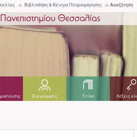
σσαλίας
Βιβλιοθήκη & Κέντρο Πληροφόρησης
Αναζήτηση
μοσίευσης
Συγγραφείς
Τίτλοι
Λέξεις κλ