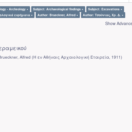
logy - Archeology ×
Subject: Archaeological findings ×
Subject: Excavations ×
ιολογικά ευρήματα ×
Author: Brueckner, Alfred ×
Author: Τσούντας, Χρ. Δ. ×
Show Advanced
εραμεικού
rueckner, Alfred
(
Η εν Αθήναις Αρχαιολογική Εταιρεία
,
1911
)