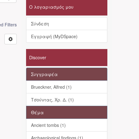
Ο λογαριασμός μου
Σύνδεση
 Filters
Εγγραφή (MyDSpace)
Discover
Συγγραφέα
Brueckner, Alfred (1)
Τσούντας, Χρ. Δ. (1)
Θέμα
Ancient tombs (1)
Archaeological findings (1)