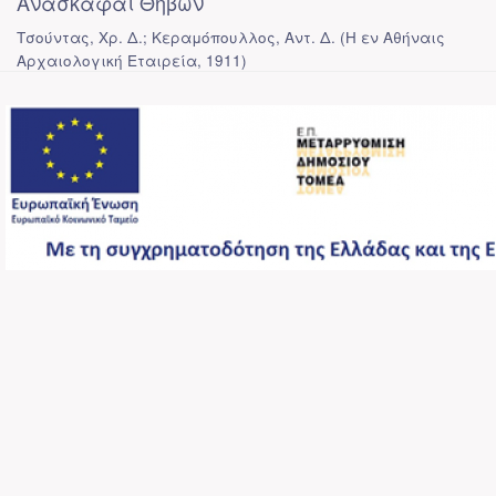
Ανασκαφαί Θηβών
Τσούντας, Χρ. Δ.; Κεραμόπουλλος, Αντ. Δ.
(
Η εν Αθήναις
Αρχαιολογική Εταιρεία
,
1911
)