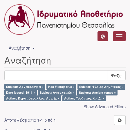
Toggl
navig
Αναζήτηση
Αναζήτηση
Ψάξε
Subject: Αρχαιολογία ×
Has File(s): true ×
Subject: Φίλιος Δημήτριος ×
Date issued: 1911 ×
Subject: Ανασκαφές ×
Subject: Ancient tombs ×
Author: Κεραμόπουλλος, Αντ. Δ. ×
Author: Τσούντας, Χρ. Δ. ×
Show Advanced Filters
Αποτελέσματα 1-1 από 1