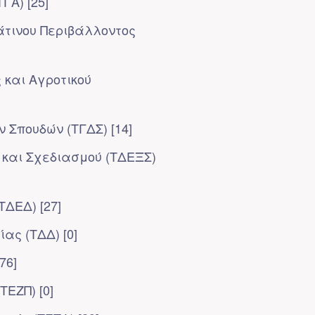
Α) [25]
άτινου Περιβάλλοντος
και Αγροτικού
 Σπουδών (ΤΓΔΣ) [14]
και Σχεδιασμού (ΤΔΕΞΣ)
ΤΔΕΔ) [27]
ας (ΤΔΔ) [0]
76]
ΕΖΠ) [0]