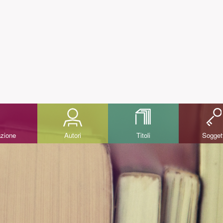
azione
Autori
Titoli
Sogget