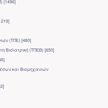
 [1496]
1219]
ών (ΤΠΕ) [480]
 Βιοϊατρική (ΤΠΕΒ) [650]
6]
Μέσων και Βιομηχανιών
2]