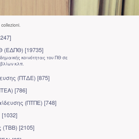
collezioni.
247]
 (ΕΔΠΘ) [19735]
ημαικής κοινότητας του ΠΘ σε
ιβλίων κλπ.
υσης (ΠΤΔΕ) [875]
ΤΕΑ) [786]
δευσης (ΠΤΠΕ) [748]
[1032]
(ΤΒΒ) [2105]