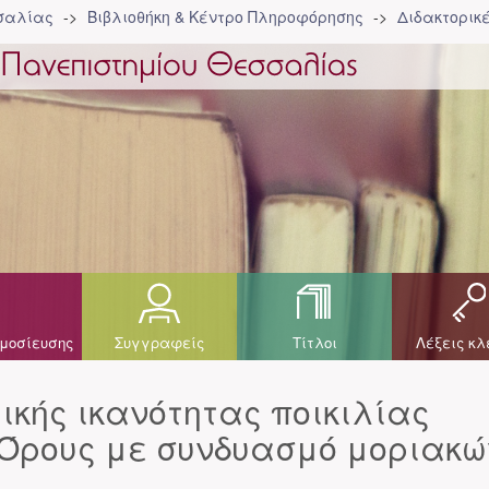
σσαλίας
Βιβλιοθήκη & Κέντρο Πληροφόρησης
Διδακτορικ
μοσίευσης
Συγγραφείς
Τίτλοι
Λέξεις κλ
ικής ικανότητας ποικιλίας
 Όρους με συνδυασμό μοριακώ