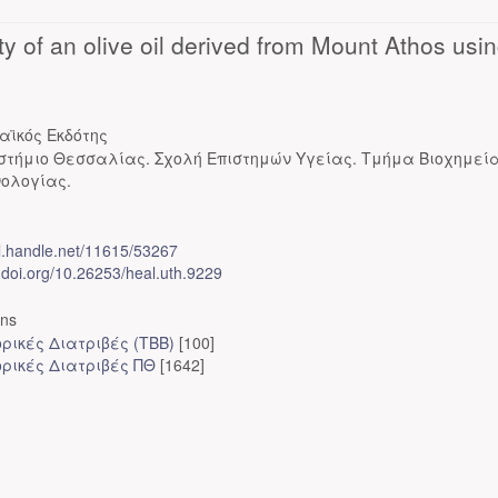
ty of an olive oil derived from Mount Athos usi
αϊκός Εκδότης
στήμιο Θεσσαλίας. Σχολή Επιστημών Υγείας. Τμήμα Βιοχημεία
νολογίας.
dl.handle.net/11615/53267
x.doi.org/10.26253/heal.uth.9229
ons
ρικές Διατριβές (ΤΒΒ)
[100]
ορικές Διατριβές ΠΘ
[1642]