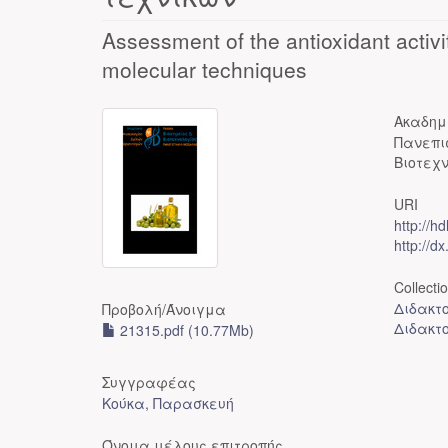
Assessment of the antioxidant activi
molecular techniques
Ακαδημ
Πανεπι
Βιοτεχ
URI
http://h
http://d
Collecti
Διδακτο
Προβολή/
Άνοιγμα
Διδακτ
21315.pdf (10.77Mb)
Συγγραφέας
Κούκα, Παρασκευή
Όνομα μέλους επιτροπής